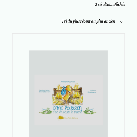
Trié
2 résultats affichés
du
plus
récent
Tri du plus récent au plus ancien
au
plus
ancien