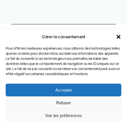
Gérer le consentement
Pour offrir les meilleures expériences, nous utilisons des technologies telles
Facebook
que les cookies pour stocker et/ou accéder aux informations des appareils.
Le fait de consentir à ces technologies nous permettra de traiter des
données telles que le comportement de navigation ou les ID uniques sur ce
Instagram
site. Le fait de ne pas consentir ou de retirer son consentement peut avoir un
effet négatif sur certaines caractéristiques et fonctions.
Accepter
Refuser
CGV
｜
CGV pro
s｜
mentions légales
｜
politique de
confidentialité
｜finepluie - tous droits réservés 2025
Voir les préférences