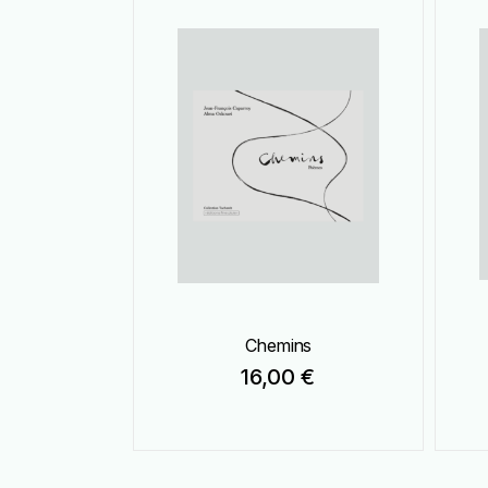
au
plus
ancien
Chemins
16,00
€