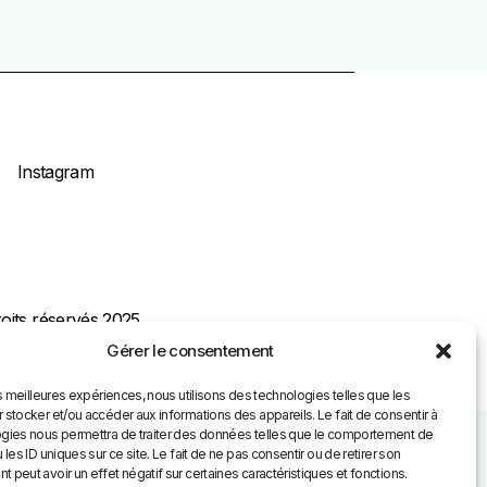
Instagram
roits réservés 2025
Gérer le consentement
es meilleures expériences, nous utilisons des technologies telles que les
 stocker et/ou accéder aux informations des appareils. Le fait de consentir à
gies nous permettra de traiter des données telles que le comportement de
 les ID uniques sur ce site. Le fait de ne pas consentir ou de retirer son
peut avoir un effet négatif sur certaines caractéristiques et fonctions.