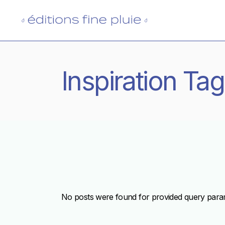
Skip
to
the
content
Inspiration Tag
No posts were found for provided query para