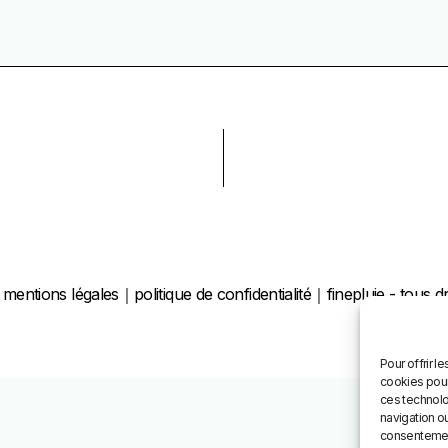
｜
mentions légales
｜
politique de confidentialité
｜finepluie - tous d
Pour offrir l
cookies pour
ces technolo
navigation ou
consentement 