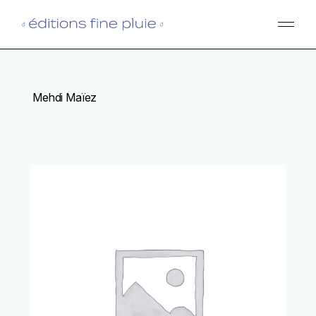
Skip
to
the
content
Mehdi Maïez