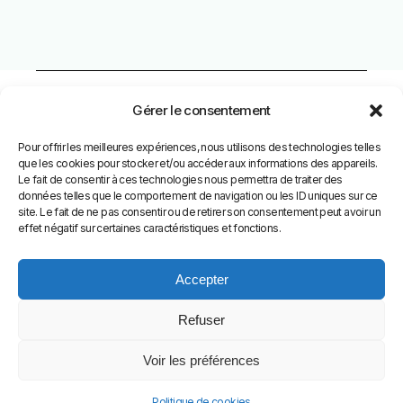
Gérer le consentement
Pour offrir les meilleures expériences, nous utilisons des technologies telles
Facebook
que les cookies pour stocker et/ou accéder aux informations des appareils.
Le fait de consentir à ces technologies nous permettra de traiter des
données telles que le comportement de navigation ou les ID uniques sur ce
Instagram
site. Le fait de ne pas consentir ou de retirer son consentement peut avoir un
effet négatif sur certaines caractéristiques et fonctions.
Accepter
Refuser
CGV
｜
CGV pro
s｜
mentions légales
｜
politique de
confidentialité
｜finepluie - tous droits réservés 2025
Voir les préférences
Politique de cookies