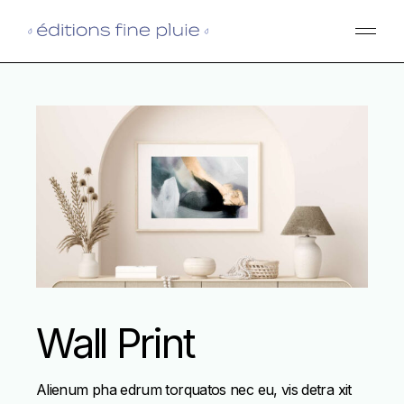
Skip
to
the
content
Wall Print
Alienum pha edrum torquatos nec eu, vis detra xit